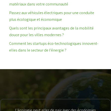
matériaux dans votre communauté
Passez aux véhicules électriques pour une conduite
plus écologique et économique
Quels sont les principaux avantages de la mobilité
douce pour les villes modernes ?
Comment les startups éco-technologiques innovent-
elles dans le secteur de l’énergie ?
L'écologie peut aller de pair avec des économies