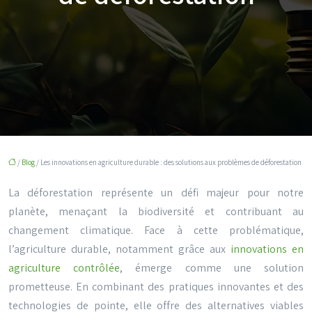
/
Blog
/ Les innovations en agriculture durable : des solutions aux problèmes de déforestation
La déforestation représente un défi majeur pour notre
planète, menaçant la biodiversité et contribuant au
changement climatique. Face à cette problématique,
l’agriculture durable, notamment grâce aux
innovations en
agriculture contrôlée
, émerge comme une solution
prometteuse. En combinant des pratiques innovantes et des
technologies de pointe, elle offre des alternatives viables