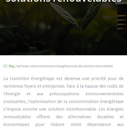
/
Blog
/ Optimisez votre consommation énergétique avec des solutions renouvelables
La transition énergétique est devenue une priorité pour de
nombreux foyers et entreprises. Face à la hausse des coûts de
l’énergie et aux préoccupations environnementales
croissantes, l’optimisation de la consommation énergétique
s’impose comme une solution incontournable. Les énergies
renouvelables offrent des alternatives durables et
économiques pour réduire notre dépendance aux